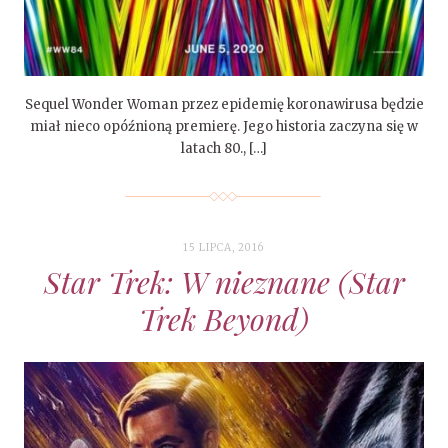
Sequel Wonder Woman przez epidemię koronawirusa będzie
miał nieco opóźnioną premierę. Jego historia zaczyna się w
latach 80., […]
15 LIPCA, 2016
Star Trek: W nieznane (Star
Trek Beyond)