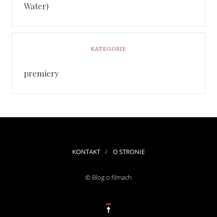
Water)
KATEGORIE
premiery
KONTAKT
O STRONIE
© Blog o filmach