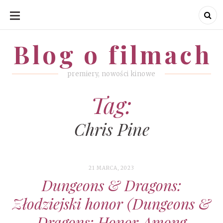
SKIP
TO
CONTENT
Blog o filmach
Blog o filmach
premiery, nowości kinowe
Tag:
Chris Pine
21 MARCA, 2023
Dungeons & Dragons:
Złodziejski honor (Dungeons &
Dragons: Honor Among