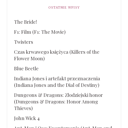
OSTATNIE WPISY
The Bride!
F1: Film (F1: The Movie)
Twisters
Czas krwawego księżyca (Killers of the
Flower Moon)
Blue Beetle
Indiana Jones i artefakt przeznaczenia
(Indiana Jones and the Dial of Destiny)
Dungeons & Dragons: Złodziejski honor
(Dungeons & Dragons: Honor Among
Thieves)
John Wick 4
Ant-Man i Osa: Kwantomania (Ant-Man and