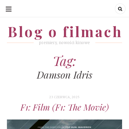
SKIP
TO
CONTENT
Blog o filmach
Blog o filmach
premiery, nowości kinowe
Tag:
Damson Idris
23 CZERWCA, 2025
F1: Film (F1: The Movie)