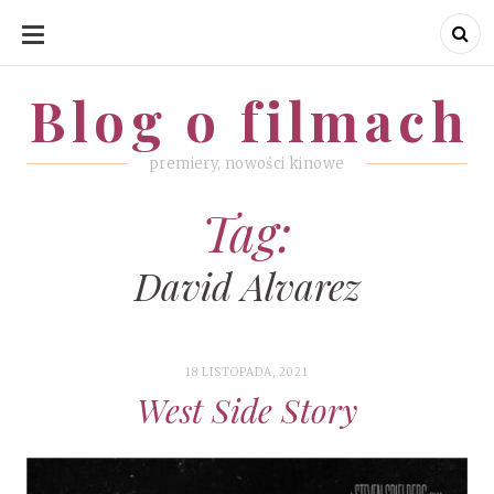
SKIP
TO
CONTENT
Blog o filmach
Blog o filmach
premiery, nowości kinowe
Tag:
David Alvarez
18 LISTOPADA, 2021
West Side Story