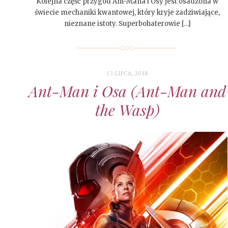
Kolejna część przygód Ant-Mana i Osy jest osadzona w
świecie mechaniki kwantowej, który kryje zadziwiające,
nieznane istoty. Superbohaterowie […]
13 LIPCA, 2018
Ant-Man i Osa (Ant-Man and
the Wasp)