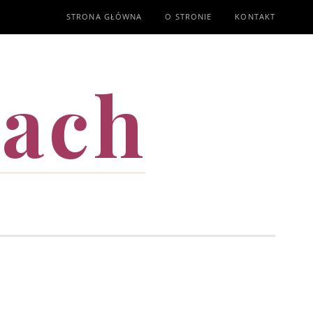
STRONA GŁÓWNA
O STRONIE
KONTAKT
mach
T