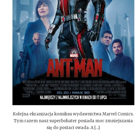
Kolejna ekranizacja komiksu wydawnictwa Marvel Comics.
Tym razem nasz superbohater posiada moc zmniejszania
się do postaci owada. A […]