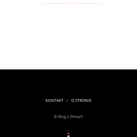
KONTAKT
O STRONIE
© Blog o filmach