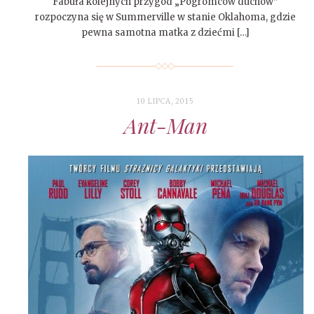
Fabuła kolejnych przygód „Pogromców duchów”
rozpoczyna się w Summerville w stanie Oklahoma, gdzie
pewna samotna matka z dziećmi […]
10 LIPCA, 2015
Ant-Man