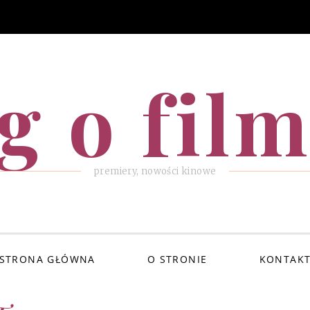
g o fil
premiery, nowości kinowe
STRONA GŁÓWNA
O STRONIE
KONTAK