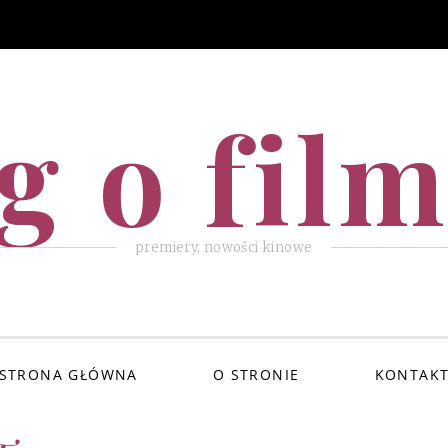
g o fil
premiery, nowości kinowe
STRONA GŁÓWNA
O STRONIE
KONTAK