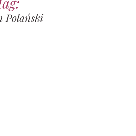
Tag:
 Polański