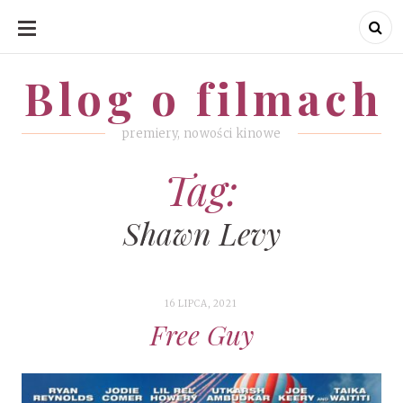
SKIP
TO
CONTENT
Blog o filmach
Blog o filmach
premiery, nowości kinowe
Tag:
Shawn Levy
16 LIPCA, 2021
Free Guy