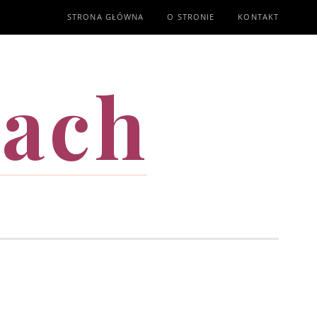
STRONA GŁÓWNA
O STRONIE
KONTAKT
mach
T