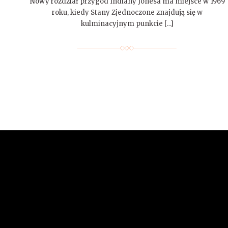
Nowy rozdział przygód Indiany Jonesa ma miejsce w 1969
roku, kiedy Stany Zjednoczone znajdują się w
kulminacyjnym punkcie […]