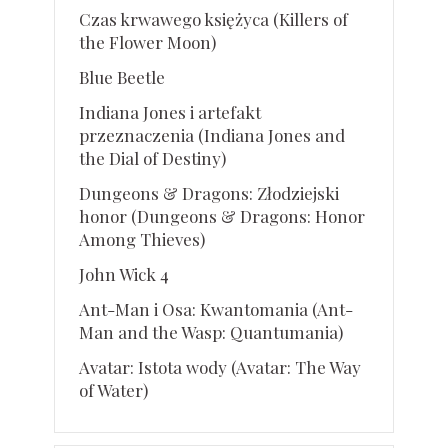
Czas krwawego księżyca (Killers of
the Flower Moon)
Blue Beetle
Indiana Jones i artefakt
przeznaczenia (Indiana Jones and
the Dial of Destiny)
Dungeons & Dragons: Złodziejski
honor (Dungeons & Dragons: Honor
Among Thieves)
John Wick 4
Ant-Man i Osa: Kwantomania (Ant-
Man and the Wasp: Quantumania)
Avatar: Istota wody (Avatar: The Way
of Water)