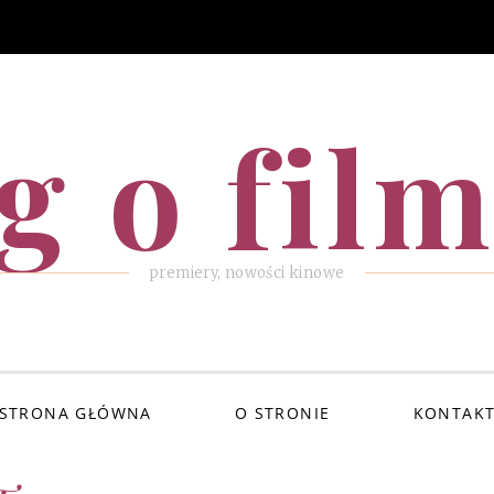
g o fil
premiery, nowości kinowe
STRONA GŁÓWNA
O STRONIE
KONTAK