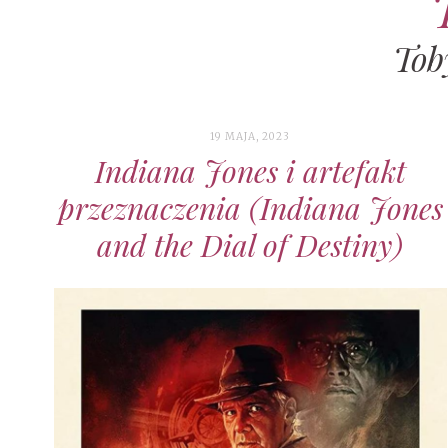
Tob
19 MAJA, 2023
Indiana Jones i artefakt
przeznaczenia (Indiana Jones
and the Dial of Destiny)