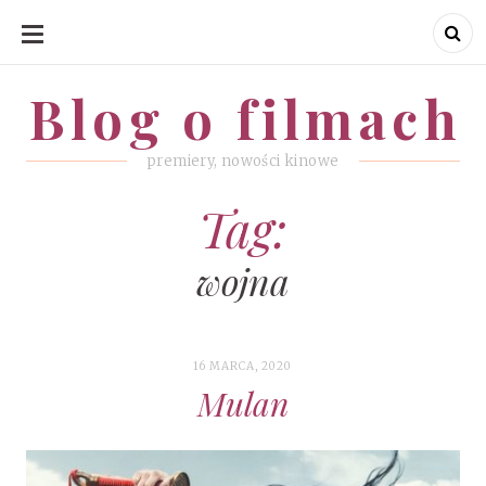
SKIP
TO
CONTENT
Blog o filmach
Blog o filmach
premiery, nowości kinowe
Tag:
wojna
16 MARCA, 2020
Mulan