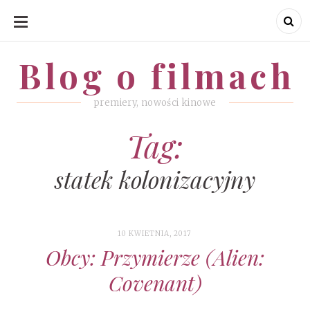
SKIP
TO
CONTENT
Blog o filmach
Blog o filmach
premiery, nowości kinowe
Tag:
statek kolonizacyjny
10 KWIETNIA, 2017
Obcy: Przymierze (Alien:
Covenant)