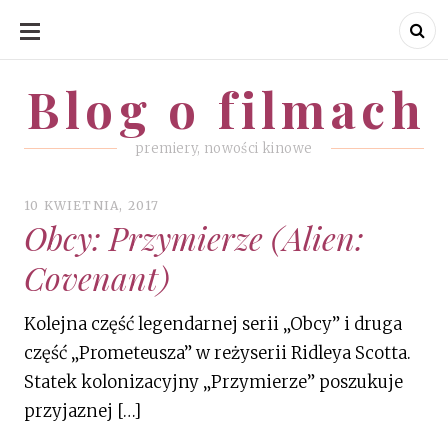
SKIP
TO
CONTENT
Blog o filmach
Blog o filmach
premiery, nowości kinowe
10 KWIETNIA, 2017
Obcy: Przymierze (Alien:
Covenant)
Kolejna część legendarnej serii „Obcy” i druga
część „Prometeusza” w reżyserii Ridleya Scotta.
Statek kolonizacyjny „Przymierze” poszukuje
przyjaznej […]