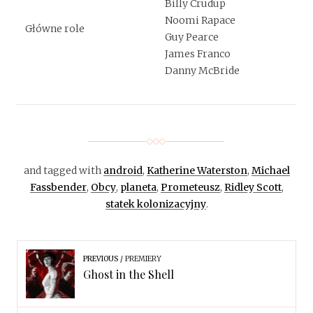
Billy Crudup
Noomi Rapace
Główne role
Guy Pearce
James Franco
Danny McBride
and tagged with
android
,
Katherine Waterston
,
Michael
Fassbender
,
Obcy
,
planeta
,
Prometeusz
,
Ridley Scott
,
statek kolonizacyjny
.
PREVIOUS
PREMIERY
Ghost in the Shell