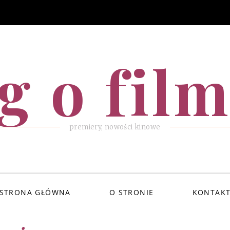
g o fil
premiery, nowości kinowe
STRONA GŁÓWNA
O STRONIE
KONTAK