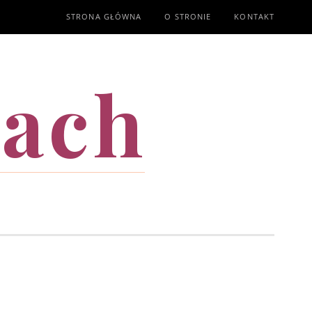
STRONA GŁÓWNA
O STRONIE
KONTAKT
mach
T