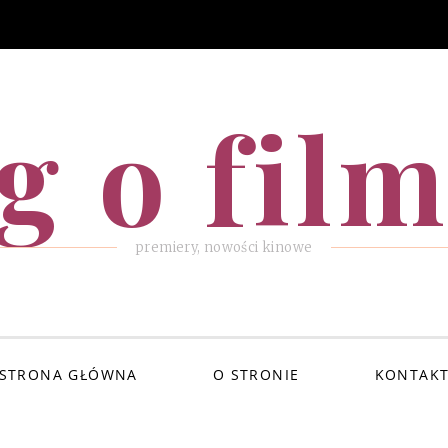
g o fil
premiery, nowości kinowe
STRONA GŁÓWNA
O STRONIE
KONTAK