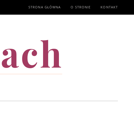
STRONA GŁÓWNA
O STRONIE
KONTAKT
mach
T