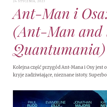
24 STYCZNIA, 2023
Ant-Man i Osa
(Ant-Man and 
Quantumania)
Kolejna część przygód Ant-Mana i Osy jest 
kryje zadziwiające, nieznane istoty. Superb