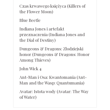
Czas krwawego księżyca (Killers of
the Flower Moon)
Blue Beetle
Indiana Jones i artefakt
przeznaczenia (Indiana Jones and
the Dial of Destiny)
Dungeons & Dragons: Złodziejski
honor (Dungeons & Dragons: Honor
Among Thieves)
John Wick 4
Ant-Man i Osa: Kwantomania (Ant-
Man and the Wasp: Quantumania)
Avatar: Istota wody (Avatar: The Way
of Water)