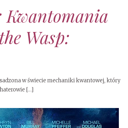
: Kwantomania
the Wasp:
osadzona w świecie mechaniki kwantowej, który
ohaterowie […]