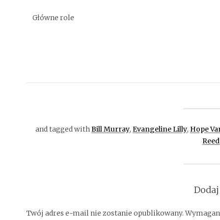
Główne role
and tagged with
Bill Murray
,
Evangeline Lilly
,
Hope Va
Reed
Dodaj
Twój adres e-mail nie zostanie opublikowany.
Wymagane