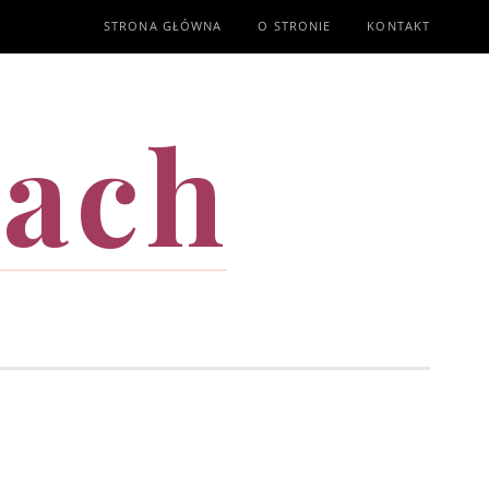
STRONA GŁÓWNA
O STRONIE
KONTAKT
mach
T