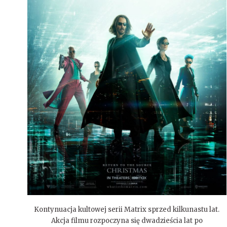
Kontynuacja kultowej serii Matrix sprzed kilkunastu lat.
Akcja filmu rozpoczyna się dwadzieścia lat po