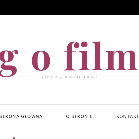
g o fil
premiery, nowości kinowe
STRONA GŁÓWNA
O STRONIE
KONTAK