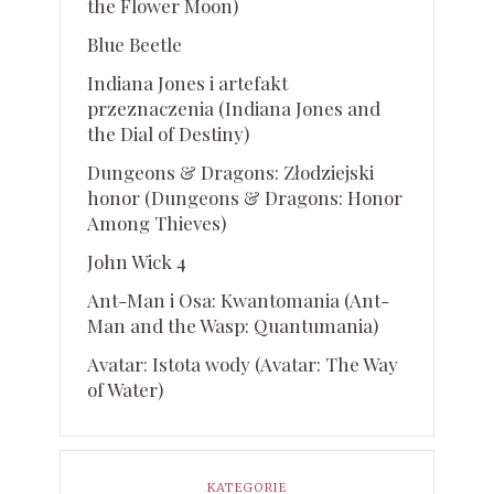
the Flower Moon)
Blue Beetle
Indiana Jones i artefakt
przeznaczenia (Indiana Jones and
the Dial of Destiny)
Dungeons & Dragons: Złodziejski
honor (Dungeons & Dragons: Honor
Among Thieves)
John Wick 4
Ant-Man i Osa: Kwantomania (Ant-
Man and the Wasp: Quantumania)
Avatar: Istota wody (Avatar: The Way
of Water)
KATEGORIE