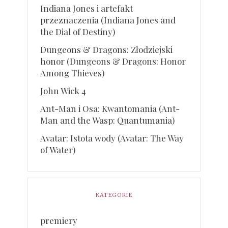
Indiana Jones i artefakt
przeznaczenia (Indiana Jones and
the Dial of Destiny)
Dungeons & Dragons: Złodziejski
honor (Dungeons & Dragons: Honor
Among Thieves)
John Wick 4
Ant-Man i Osa: Kwantomania (Ant-
Man and the Wasp: Quantumania)
Avatar: Istota wody (Avatar: The Way
of Water)
KATEGORIE
premiery