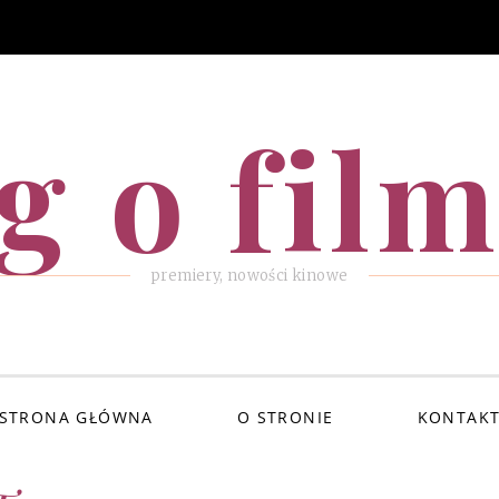
g o fil
premiery, nowości kinowe
STRONA GŁÓWNA
O STRONIE
KONTAK