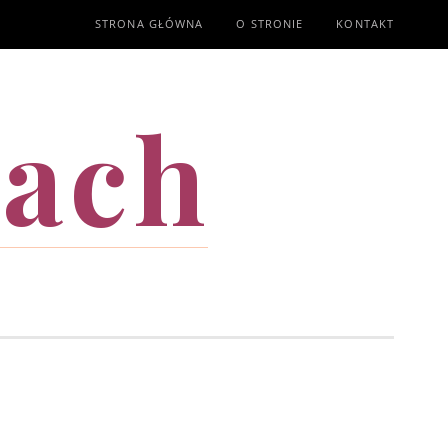
STRONA GŁÓWNA
O STRONIE
KONTAKT
mach
T