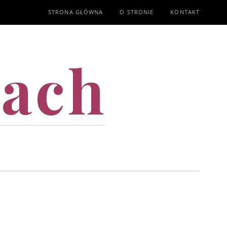
STRONA GŁÓWNA
O STRONIE
KONTAKT
mach
T