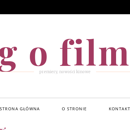
g o fil
premiery, nowości kinowe
STRONA GŁÓWNA
O STRONIE
KONTAK