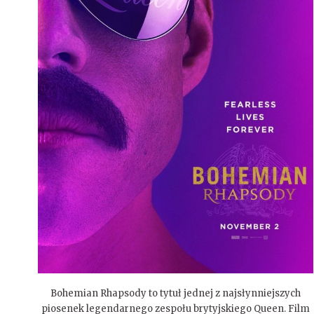
Bohemian Rhapsody to tytuł jednej z najsłynniejszych
piosenek legendarnego zespołu brytyjskiego Queen. Film