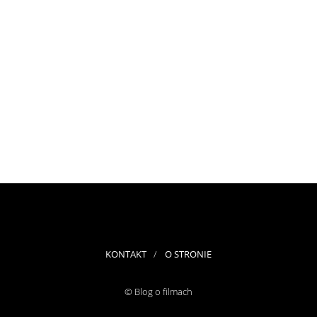
KONTAKT
O STRONIE
© Blog o filmach