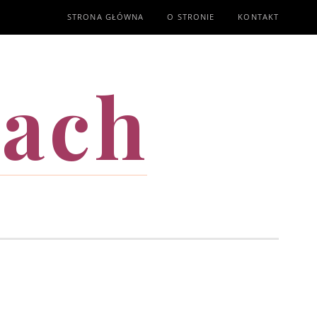
STRONA GŁÓWNA
O STRONIE
KONTAKT
mach
T