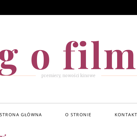
g o fil
premiery, nowości kinowe
STRONA GŁÓWNA
O STRONIE
KONTAK