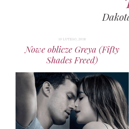
Dakot
10 LUTEGO, 2018
Nowe oblicze Greya (Fifty
Shades Freed)