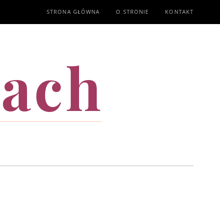
STRONA GŁÓWNA
O STRONIE
KONTAKT
mach
T