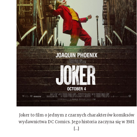
Joker to film o jednym z czarnych charakterów komiksów
wydawnictwa DC Comics. Jego historia zaczyna się w 1981
[…]