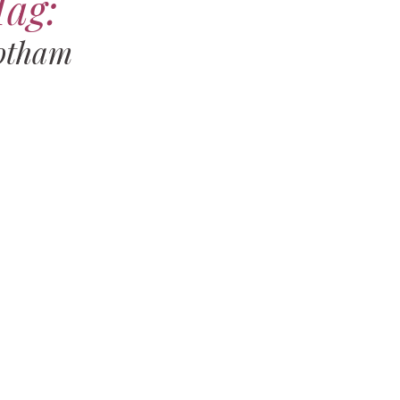
Tag:
otham