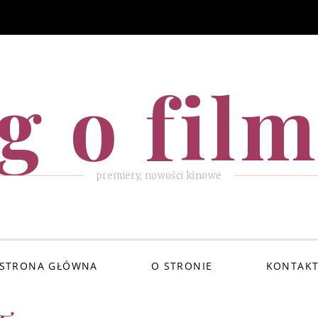
g o fil
premiery, nowości kinowe
STRONA GŁÓWNA
O STRONIE
KONTAK