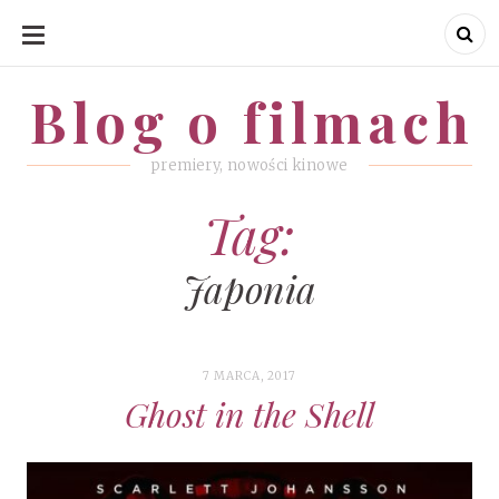
SKIP
TO
CONTENT
Blog o filmach
Blog o filmach
premiery, nowości kinowe
Tag:
Japonia
7 MARCA, 2017
Ghost in the Shell