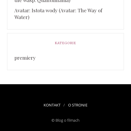
the Wasp: Quantumania)
Avatar: Istota wody (Avatar: The Way of
Water)
KATEGORIE
premiery
KONTAKT
O STRONIE
© Blog o filmach