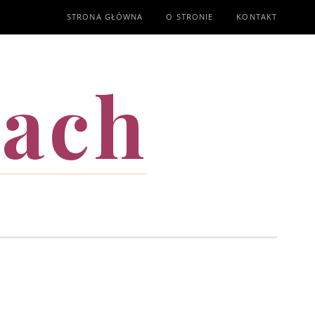
STRONA GŁÓWNA
O STRONIE
KONTAKT
mach
T