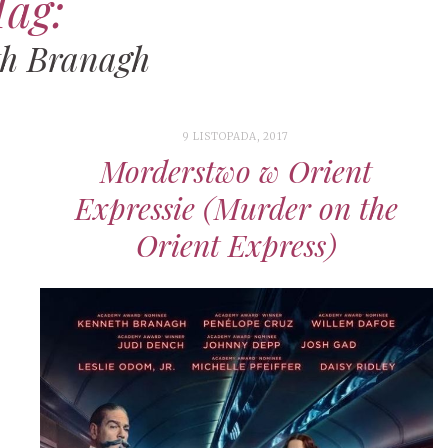
Tag:
h Branagh
9 LISTOPADA, 2017
Morderstwo w Orient
Expressie (Murder on the
Orient Express)