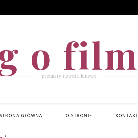
g o fil
premiery, nowości kinowe
STRONA GŁÓWNA
O STRONIE
KONTAK