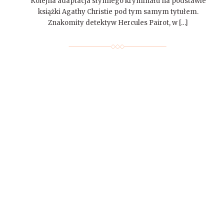
Kolejna adaptacja słynnego kryminału na podstawie
książki Agathy Christie pod tym samym tytułem.
Znakomity detektyw Hercules Pairot, w […]