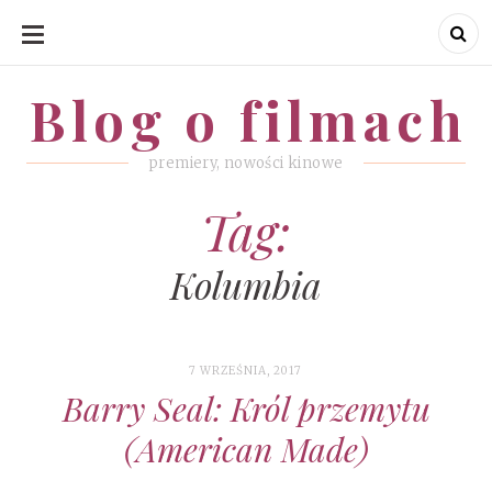
SKIP
TO
CONTENT
Blog o filmach
Blog o filmach
premiery, nowości kinowe
Tag:
Kolumbia
7 WRZEŚNIA, 2017
Barry Seal: Król przemytu
(American Made)