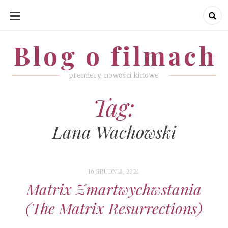
SKIP
TO
CONTENT
Blog o filmach
Blog o filmach
premiery, nowości kinowe
Tag:
Lana Wachowski
16 GRUDNIA, 2021
Matrix Zmartwychwstania
(The Matrix Resurrections)