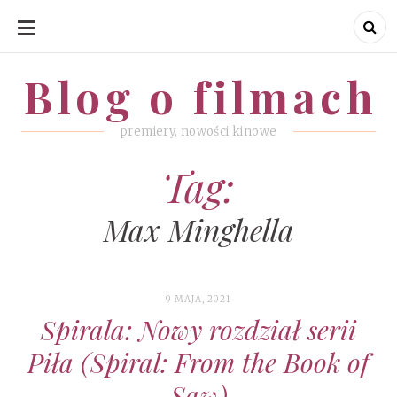
SKIP
TO
CONTENT
Blog o filmach
Blog o filmach
premiery, nowości kinowe
Tag:
Max Minghella
9 MAJA, 2021
Spirala: Nowy rozdział serii
Piła (Spiral: From the Book of
Saw)