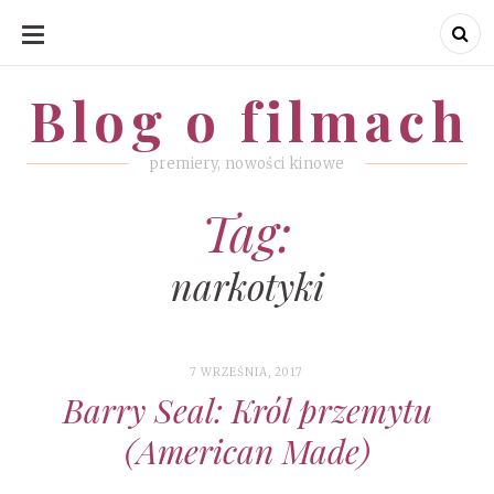
SKIP
TO
CONTENT
Blog o filmach
Blog o filmach
premiery, nowości kinowe
Tag:
narkotyki
7 WRZEŚNIA, 2017
Barry Seal: Król przemytu
(American Made)