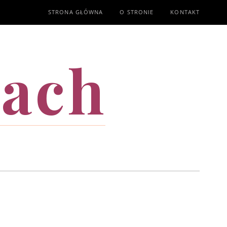
STRONA GŁÓWNA
O STRONIE
KONTAKT
mach
T