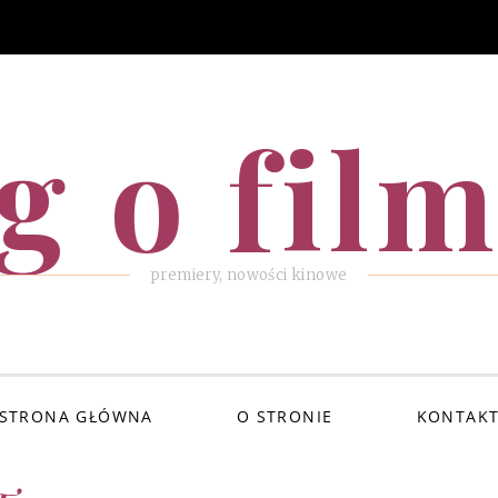
g o fil
premiery, nowości kinowe
STRONA GŁÓWNA
O STRONIE
KONTAK