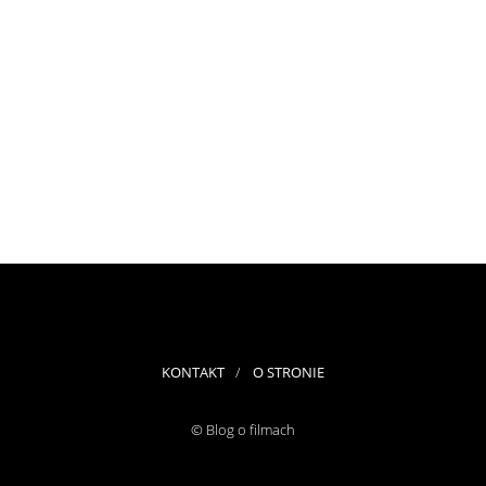
KONTAKT
O STRONIE
© Blog o filmach