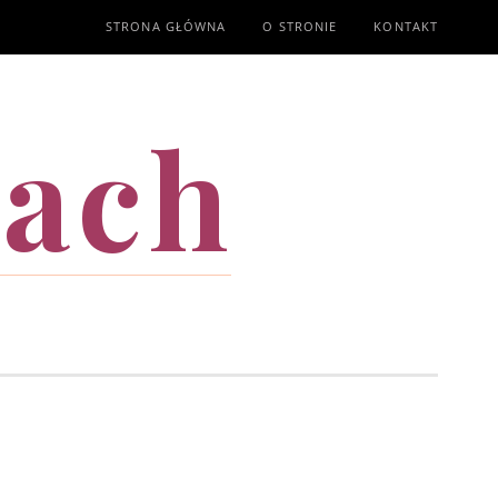
STRONA GŁÓWNA
O STRONIE
KONTAKT
mach
T