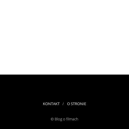
KONTAKT
O STRONIE
© Blog o filmach