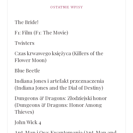
OSTATNIE WPISY
The Bride!
F1: Film (F1: The Movie)
Twisters
Czas krwawego księżyca (Killers of the
Flower Moon)
Blue Beetle
Indiana Jones i artefakt przeznaczenia
(Indiana Jones and the Dial of Destiny)
Dungeons & Dragons: Złodziejski honor
(Dungeons & Dragons: Honor Among
Thieves)
John Wick 4
Ant-Man i Osa: Kwantomania (Ant-Man and