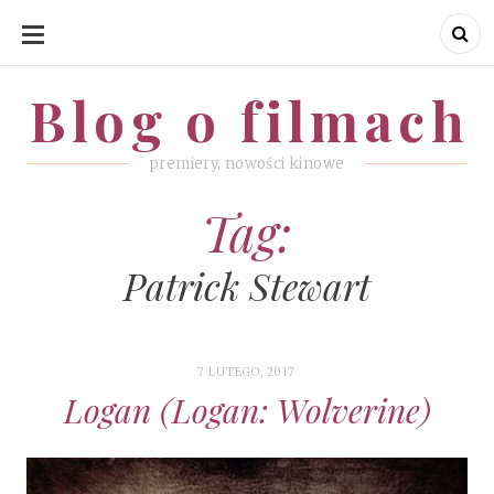
SKIP
TO
CONTENT
Blog o filmach
Blog o filmach
premiery, nowości kinowe
Tag:
Patrick Stewart
7 LUTEGO, 2017
Logan (Logan: Wolverine)