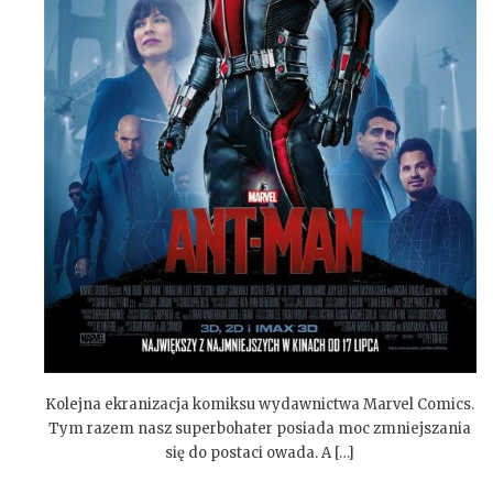
Kolejna ekranizacja komiksu wydawnictwa Marvel Comics.
Tym razem nasz superbohater posiada moc zmniejszania
się do postaci owada. A […]