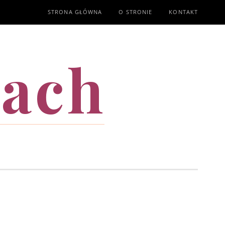
STRONA GŁÓWNA
O STRONIE
KONTAKT
mach
T