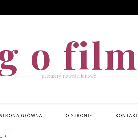
g o fil
premiery, nowości kinowe
STRONA GŁÓWNA
O STRONIE
KONTAK