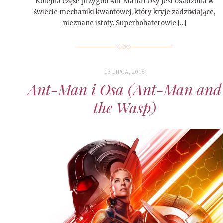
Kolejna część przygód Ant-Mana i Osy jest osadzona w
świecie mechaniki kwantowej, który kryje zadziwiające,
nieznane istoty. Superbohaterowie […]
13 LIPCA, 2018
Ant-Man i Osa (Ant-Man and
the Wasp)