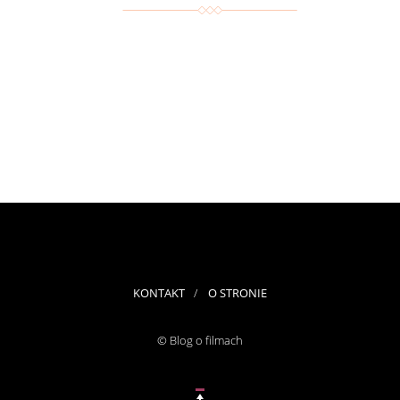
KONTAKT
O STRONIE
© Blog o filmach