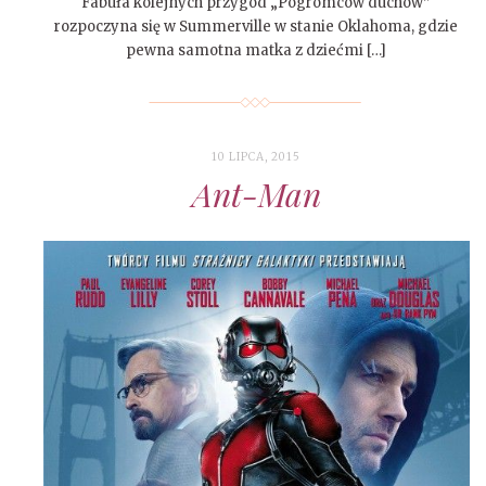
Fabuła kolejnych przygód „Pogromców duchów”
rozpoczyna się w Summerville w stanie Oklahoma, gdzie
pewna samotna matka z dziećmi […]
10 LIPCA, 2015
Ant-Man