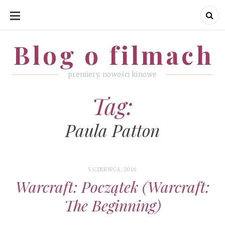
SKIP
TO
CONTENT
Blog o filmach
Blog o filmach
premiery, nowości kinowe
Tag:
Paula Patton
5 CZERWCA, 2016
Warcraft: Początek (Warcraft:
The Beginning)