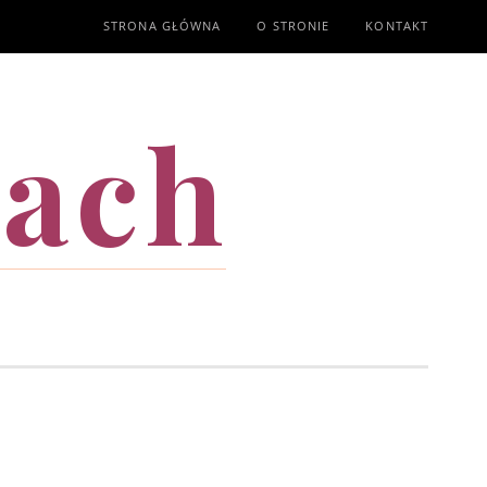
STRONA GŁÓWNA
O STRONIE
KONTAKT
mach
T