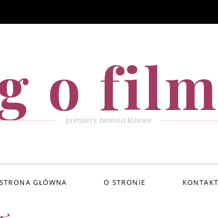
g o fil
premiery, nowości kinowe
STRONA GŁÓWNA
O STRONIE
KONTAK