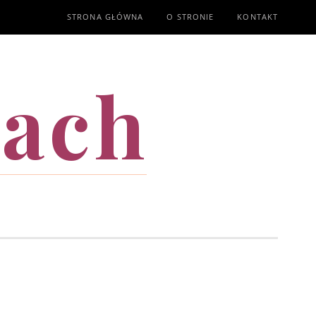
STRONA GŁÓWNA
O STRONIE
KONTAKT
mach
T