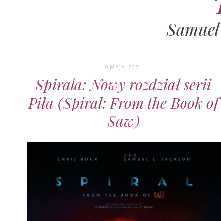
Samuel
9 MAJA, 2021
Spirala: Nowy rozdział serii
Piła (Spiral: From the Book of
Saw)