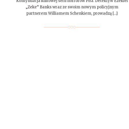
Kontynuacja kultowej serii horrorów Piła. Detektyw Ezekiel
„Zeke” Banks wraz ze swoim nowym policyjnym
partnerem Williamem Schenkiem, prowadzą […]