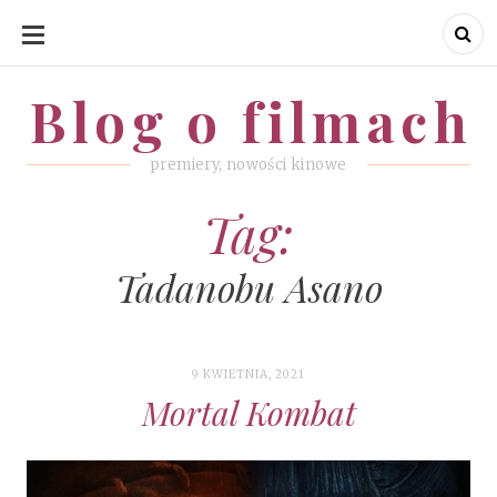
SKIP
TO
CONTENT
Blog o filmach
Blog o filmach
premiery, nowości kinowe
Tag:
Tadanobu Asano
9 KWIETNIA, 2021
Mortal Kombat