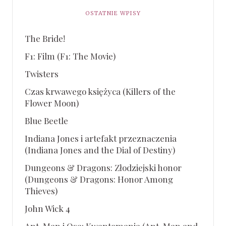
OSTATNIE WPISY
The Bride!
F1: Film (F1: The Movie)
Twisters
Czas krwawego księżyca (Killers of the
Flower Moon)
Blue Beetle
Indiana Jones i artefakt przeznaczenia
(Indiana Jones and the Dial of Destiny)
Dungeons & Dragons: Złodziejski honor
(Dungeons & Dragons: Honor Among
Thieves)
John Wick 4
Ant-Man i Osa: Kwantomania (Ant-Man and