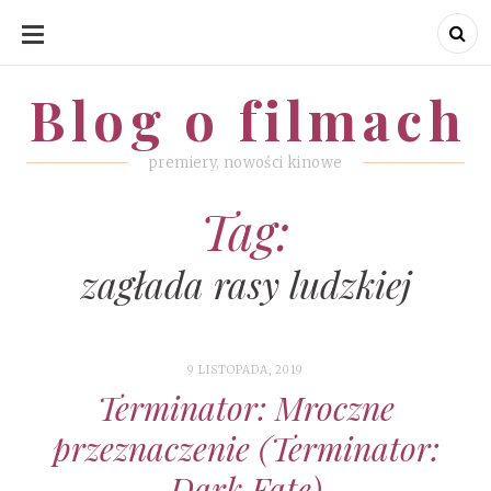
SKIP
TO
CONTENT
Blog o filmach
Blog o filmach
premiery, nowości kinowe
Tag:
zagłada rasy ludzkiej
9 LISTOPADA, 2019
Terminator: Mroczne
przeznaczenie (Terminator:
Dark Fate)