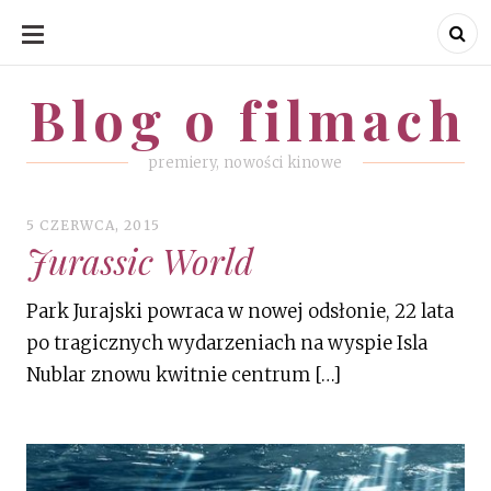
SKIP
TO
CONTENT
Blog o filmach
Blog o filmach
premiery, nowości kinowe
5 CZERWCA, 2015
Jurassic World
Park Jurajski powraca w nowej odsłonie, 22 lata
po tragicznych wydarzeniach na wyspie Isla
Nublar znowu kwitnie centrum […]