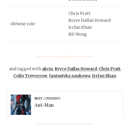
Chris Pratt
Bryce Dallas Howard
Główne role
Irrfan Khan
BD Wong
and tagged with
akcja
,
Bryce Dallas Howard
,
Chris Pratt
,
Colin Trevorrow
,
fantastyka naukowa
,
Irrfan Khan
.
NEXT
PREMIERY
Ant-Man