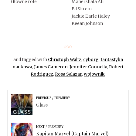
Główne role
Mahershala Ali
Ed Skrein
Jackie Earle Haley
Keean Johnson
and tagged with
Christoph Waltz
,
cyborg
,
fantastyka
naukowa
,
James Cameron
,
Jennifer Connelly
,
Robert
Rodriguez
,
Rosa Salazar
,
wojownik
.
PREVIOUS
PREMIERY
Glass
NEXT
PREMIERY
Kapitan Marvel (Captain Marvel)