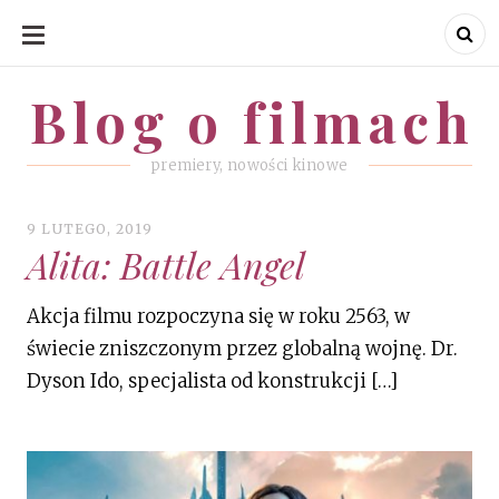
SKIP
TO
CONTENT
Blog o filmach
Blog o filmach
premiery, nowości kinowe
9 LUTEGO, 2019
Alita: Battle Angel
Akcja filmu rozpoczyna się w roku 2563, w
świecie zniszczonym przez globalną wojnę. Dr.
Dyson Ido, specjalista od konstrukcji […]