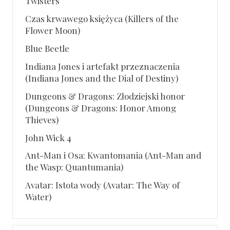
Twisters
Czas krwawego księżyca (Killers of the
Flower Moon)
Blue Beetle
Indiana Jones i artefakt przeznaczenia
(Indiana Jones and the Dial of Destiny)
Dungeons & Dragons: Złodziejski honor
(Dungeons & Dragons: Honor Among
Thieves)
John Wick 4
Ant-Man i Osa: Kwantomania (Ant-Man and
the Wasp: Quantumania)
Avatar: Istota wody (Avatar: The Way of
Water)