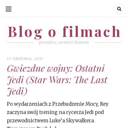
SKIP
TO
CONTENT
Blog o filmach
Blog o filmach
premiery, nowości kinowe
13 GRUDNIA, 2017
Gwiezdne wojny: Ostatni
Jedi (Star Wars: The Last
Jedi)
Po wydarzeniach z Przebudzenie Mocy, Rey
zaczyna swój trening na rycerza Jedi pod
przewodnictwem Luke’a Skywalkera.