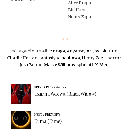
Alice Braga
Blu Hunt
Henry Zaga
and tagged with
Alice Braga
,
Anya Taylor-Joy
,
Blu Hunt
,
Charlie Heaton
,
fantastyka naukowa
,
Henry Zaga
,
horror
,
Josh Boone
,
Maisie Williams
,
spin-off
,
X-Men
.
PREVIOUS
PREMIERY
Czarna Wdowa (Black Widow)
NEXT
PREMIERY
Diuna (Dune)