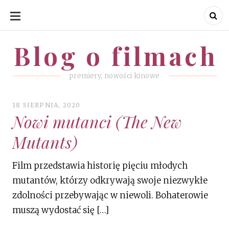
SKIP
TO
CONTENT
Blog o filmach
Blog o filmach
premiery, nowości kinowe
18 SIERPNIA, 2020
Nowi mutanci (The New
Mutants)
Film przedstawia historię pięciu młodych
mutantów, którzy odkrywają swoje niezwykłe
zdolności przebywając w niewoli. Bohaterowie
muszą wydostać się […]