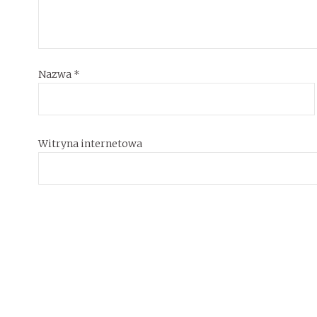
Nazwa
*
Witryna internetowa
18 stycznia,
2022
PREMIERY