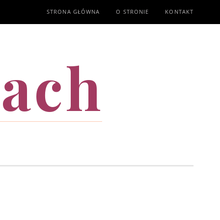
STRONA GŁÓWNA
O STRONIE
KONTAKT
mach
T