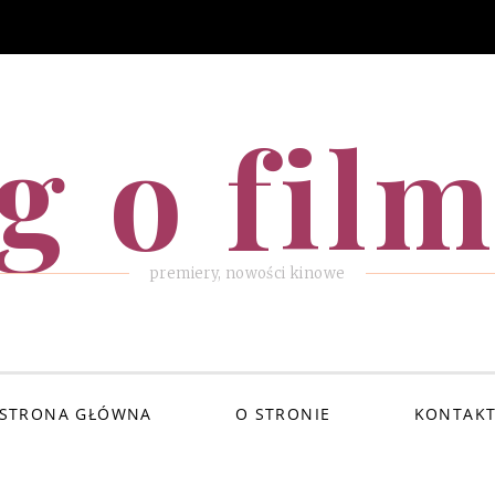
g o fil
premiery, nowości kinowe
STRONA GŁÓWNA
O STRONIE
KONTAK